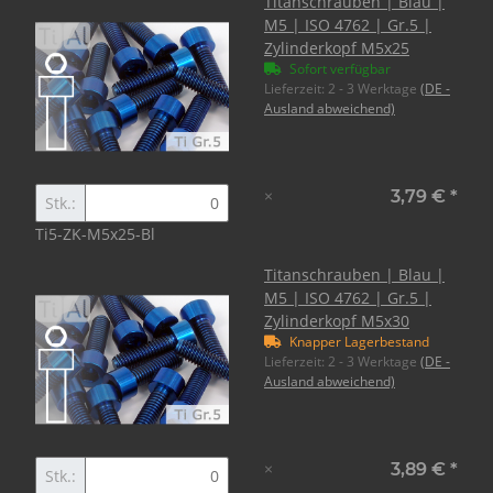
Titanschrauben | Blau |
M5 | ISO 4762 | Gr.5 |
Zylinderkopf M5x25
Sofort verfügbar
Lieferzeit:
2 - 3 Werktage
(DE -
Ausland abweichend)
×
3,79 €
*
Stk.:
Ti5-ZK-M5x25-Bl
Titanschrauben | Blau |
M5 | ISO 4762 | Gr.5 |
Zylinderkopf M5x30
Knapper Lagerbestand
Lieferzeit:
2 - 3 Werktage
(DE -
Ausland abweichend)
×
3,89 €
*
Stk.: