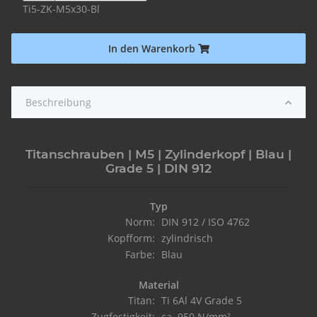
Ti5-ZK-M5x30-Bl
In den Warenkorb
Beschreibung
Titanschrauben | M5 | Zylinderkopf | Blau |
Grade 5 | DIN 912
Typ
Norm:
DIN 912 / ISO 4762
Kopfform:
zylindrisch
Farbe:
Blau
Material
Titan:
Ti 6Al 4V Grade 5
Zugfestigkeit:
ca. 950 N/mm²