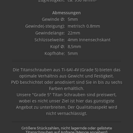
Abmessungen
Gewinde Ø:
5mm
Gewinde(-steigung):
metrisch 0.8mm
Gewindelänge:
22mm
Schlüsselweite:
4mm Innensechskant
Kopf Ø:
8,5mm
Kopfhöhe:
5mm
Die Titanschrauben aus Ti-6Al-4V (Grade 5) bieten das
optimale Verhältnis aus Gewicht und Festigkeit.
PVD beschichtet oder anodisiert sind Sie in bis zu sechs
Farben erhältlich.
Unsere "Grade 5" Titan Schrauben sind preiswert,
wobei es nicht unser Ziel ist hier das günstigste
Angebot zu unterbreiten. Der Qualitätsaspekt wird
nicht vernachlässigt.
Größere Stückzahlen, nicht lagernde oder gelistete
Titanschrauben auf Anfrage (Menge angeben!)