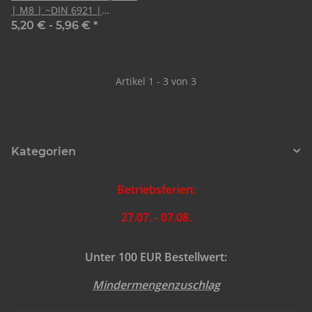
| M8 | ~DIN 6921 |
Sechskant mit Flansch
5,20 € -
5,96 €
*
Artikel 1 - 3 von 3
Kategorien
Betriebsferien:
27.07. - 07.08.
Unter 100 EUR Bestellwert:
Mindermengenzuschlag