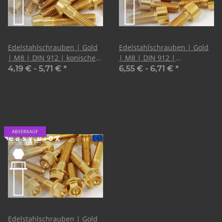
Edelstahlschrauben | Gold
Edelstahlschrauben | Gold
| M8 | DIN 912 | konischer
| M8 | DIN 912 |
Kopf
Zylinderkopf
4,19 € -
5,71 €
*
6,55 € -
6,71 €
*
ABVERKAUF
Edelstahlschrauben | Gold