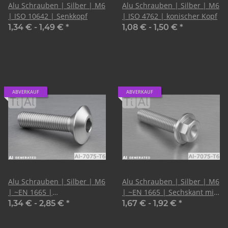
Alu Schrauben | Silber | M6
Alu Schrauben | Silber | M6
| ISO 10642 | Senkkopf
| ISO 4762 | konischer Kopf
1,34 € -
1,49 €
*
1,08 € -
1,50 €
*
ABVERKAUF
ABVERKAUF
Alu Schrauben | Silber | M6
Alu Schrauben | Silber | M6
| ~EN 1665 |
| ~EN 1665 | Sechskant mit
LinsenSenkkopf | CNC
Flansch
1,34 € -
2,85 €
*
1,67 € -
1,92 €
*