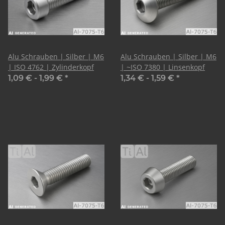
Alu Schrauben | Silber | M6
Alu Schrauben | Silber | M6
| ISO 4762 | Zylinderkopf
| ~ISO 7380 | Linsenkopf
1,09 € -
1,99 €
*
1,34 € -
1,59 €
*