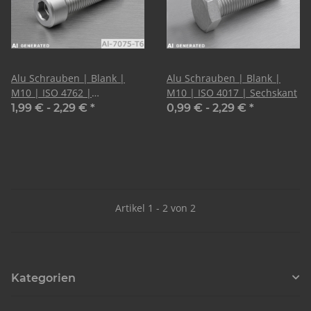
Alu Schrauben | Blank |
Alu Schrauben | Blank |
M10 | ISO 4762 |
M10 | ISO 4017 | Sechskant
Zylinderkopf
1,99 € -
2,29 €
*
0,99 € -
2,29 €
*
Artikel 1 - 2 von 2
Kategorien