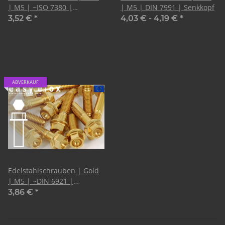
| M5 | ~ISO 7380 |
| M5 | DIN 7991 | Senkkopf
Linsenkopf
3,52 €
*
4,03 € -
4,19 €
*
ABVERKAUF
Edelstahlschrauben | Gold
| M5 | ~DIN 6921 |
Sechskant mit Flansch
3,86 €
*