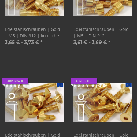
Edelstahlschrauben | Gold
Edelstahlschrauben | Gold
| M5 | DIN 912 | konischer
| M5 | DIN 912 |
Kopf
Zylinderkopf
3,65 € -
3,73 €
*
3,61 € -
3,69 €
*
ABVERKAUF
ABVERKAUF
Edelstahlschrauben | Gold
Edelstahlschrauben | Gold