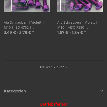
Alu Schrauben | Violett |
Alu Schrauben | Violett |
M10 | ISO 4762 |
M10 | ~ISO 7380 |
Zylinderkopf
Linsenkopf
3,49 € -
3,79 €
*
1,67 € -
1,84 €
*
Artikel 1 - 2 von 2
Kategorien
Betriebsferien: