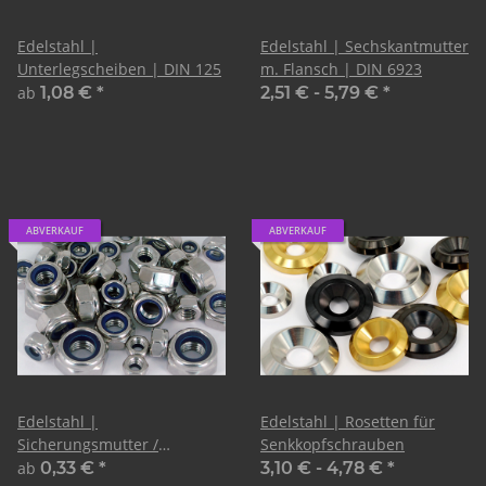
Edelstahl |
Edelstahl | Sechskantmutter
Unterlegscheiben | DIN 125
m. Flansch | DIN 6923
ab
1,08 €
*
2,51 € -
5,79 €
*
ABVERKAUF
ABVERKAUF
Edelstahl |
Edelstahl | Rosetten für
Sicherungsmutter /
Senkkopfschrauben
Stopmutter | DIN 985
ab
0,33 €
*
3,10 € -
4,78 €
*