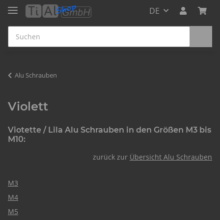
DE
Alu Schrauben
Violett
Viotette / Lila Alu Schrauben in den Größen M3 bis
M10:
zurück zur
Übersicht Alu Schrauben
M3
M4
M5