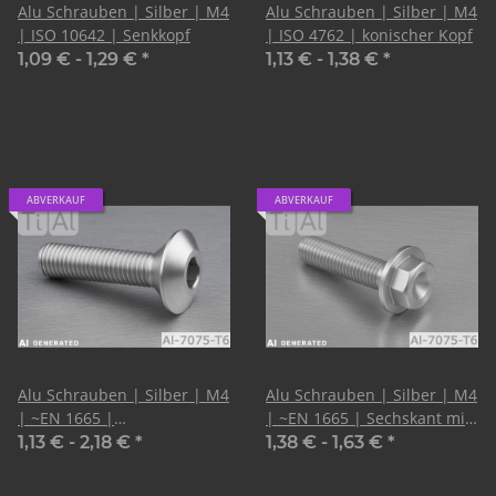
Alu Schrauben | Silber | M4
Alu Schrauben | Silber | M4
| ISO 10642 | Senkkopf
| ISO 4762 | konischer Kopf
1,09 € -
1,29 €
*
1,13 € -
1,38 €
*
ABVERKAUF
ABVERKAUF
Alu Schrauben | Silber | M4
Alu Schrauben | Silber | M4
| ~EN 1665 |
| ~EN 1665 | Sechskant mit
LinsenSenkkopf | CNC
Flansch
1,13 € -
2,18 €
*
1,38 € -
1,63 €
*