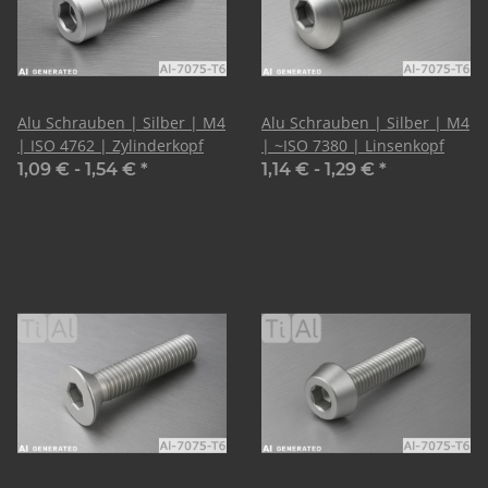
Alu Schrauben | Silber | M4
Alu Schrauben | Silber | M4
| ISO 4762 | Zylinderkopf
| ~ISO 7380 | Linsenkopf
1,09 € -
1,54 €
*
1,14 € -
1,29 €
*