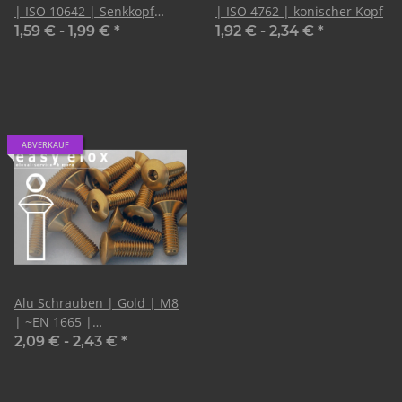
| ISO 10642 | Senkkopf
| ISO 4762 | konischer Kopf
(CNC)
1,59 € -
1,99 €
*
1,92 € -
2,34 €
*
ABVERKAUF
Alu Schrauben | Gold | M8
| ~EN 1665 |
LinsenSenkkopf | CNC
2,09 € -
2,43 €
*