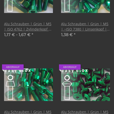
Alu Schrauben | Grün | M5
Alu Schrauben | Grün | M5
| ISO 4762 | Zylinderkopf |
| ~ISO 7380 | Linsenkopf |
CNC
CNC
1,17 € -
1,67 €
*
1,38 €
*
ABVERKAUF
ABVERKAUF
Alu Schrauben | Grün | M5
Alu Schrauben | Grün | M5