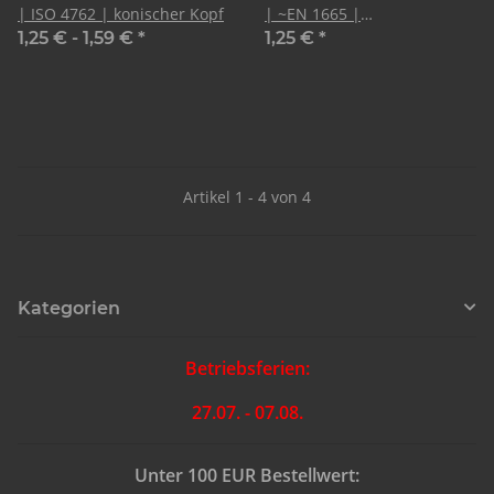
| ISO 4762 | konischer Kopf
| ~EN 1665 |
LinsenSenkkopf | CNC
1,25 € -
1,59 €
*
1,25 €
*
Artikel 1 - 4 von 4
Kategorien
Betriebsferien:
27.07. - 07.08.
Unter 100 EUR Bestellwert: