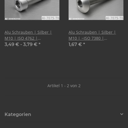
Alu Schrauben | Silber |
Alu Schrauben | Silber |
M10 | ISO 4762 |
M10 | ~ISO 7380 |
Zylinderkopf
Linsenkopf
3,49 € -
3,79 €
*
1,67 €
*
Artikel 1 - 2 von 2
Kategorien