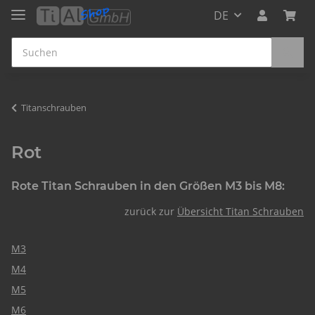
DE
Titanschrauben
Rot
Rote Titan Schrauben in den Größen M3 bis M8:
zurück zur
Übersicht Titan Schrauben
M3
M4
M5
M6