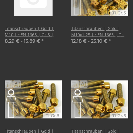
Titanschrauben | Gold |
Titanschrauben | Gold |
M10 | ~EN 1665 | Gr.5 |
M10x1.25 | ~EN 1665 | Gr.5
Sechskant mit Flansch + ISK
| Außen- + Innensechskant
8,29 € -
13,89 €
*
12,18 € -
23,10 €
*
Titanschrauben | Gold |
Titanschrauben | Gold |