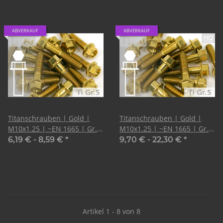
ABVERKAUF
ABVERKAUF
Titanschrauben | Gold |
Titanschrauben | Gold |
M10x1.25 | ~EN 1665 | Gr.5
M10x1.25 | ~EN 1665 | Gr.5
| Sechskant mit Flansch
| Sechskant mit Flansch
6,19 € -
8,59 €
*
9,70 € -
22,30 €
*
Artikel 1 - 8 von 8