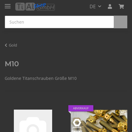
DE
Gold
M10
Goldene Titanschrauben Größe M10
ABVERKAUF