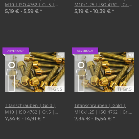
M10 | ISO 4762 | Gr.5 |
M10x1.25 | ISO 4762 | Gr.5
konischer Kopf
| konischer Kopf
5,19 € -
5,59 €
*
5,19 € -
10,39 €
*
ABVERKAUF
ABVERKAUF
Titanschrauben | Gold |
Titanschrauben | Gold |
M10 | ISO 4762 | Gr.5 |
M10x1.25 | ISO 4762 | Gr.5
konischer Kopf
| konischer Kopf
7,34 € -
14,91 €
*
7,34 € -
15,54 €
*