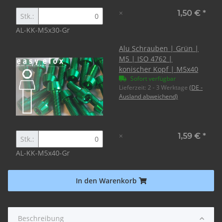
×
1,50 €
*
Stk.:
AL-KK-M5x30-Gr
Alu Schrauben | Grün |
M5 | ISO 4762 |
konischer Kopf | M5x40
Sofort verfügbar
Lieferzeit:
2 - 3 Werktage
(DE -
Ausland abweichend)
×
1,59 €
*
Stk.:
AL-KK-M5x40-Gr
In den Warenkorb
Beschreibung