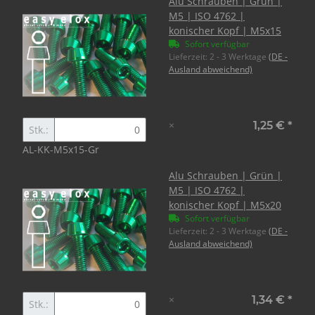
Alu Schrauben | Grün |
M5 | ISO 4762 |
konischer Kopf | M5x15
Sofort verfügbar
Lieferzeit:
2 - 3 Werktage
(DE -
Ausland abweichend)
×
1,25 €
*
Stk.:
AL-KK-M5x15-Gr
Alu Schrauben | Grün |
M5 | ISO 4762 |
konischer Kopf | M5x20
Sofort verfügbar
Lieferzeit:
2 - 3 Werktage
(DE -
Ausland abweichend)
×
1,34 €
*
Stk.: