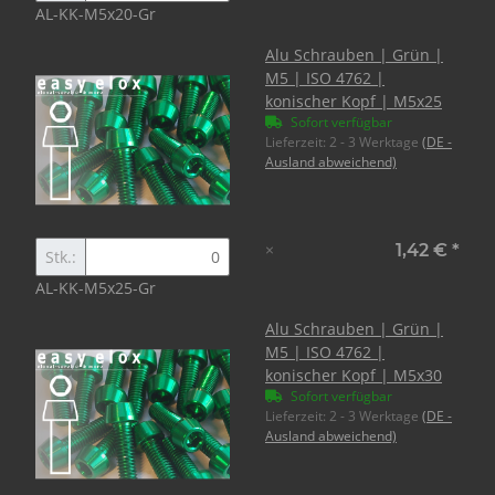
AL-KK-M5x20-Gr
Alu Schrauben | Grün |
M5 | ISO 4762 |
konischer Kopf | M5x25
Sofort verfügbar
Lieferzeit:
2 - 3 Werktage
(DE -
Ausland abweichend)
×
1,42 €
*
Stk.:
AL-KK-M5x25-Gr
Alu Schrauben | Grün |
M5 | ISO 4762 |
konischer Kopf | M5x30
Sofort verfügbar
Lieferzeit:
2 - 3 Werktage
(DE -
Ausland abweichend)