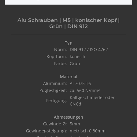
Alu Schrauben | M5 | konischer Kopf |
Grün | DIN 912
Typ
Norm:
DIN 912 / ISO 4762
Kopfform:
konisch
Farbe:
Grün
Material
Aluminium:
Al 7075 T6
Zugfestigkeit:
ca. 560 N/mm²
Kaltgeschmiedet oder
Fertigung:
CNCd
Abmessungen
Gewinde Ø:
5mm
Gewinde(-steigung):
metrisch 0.80mm