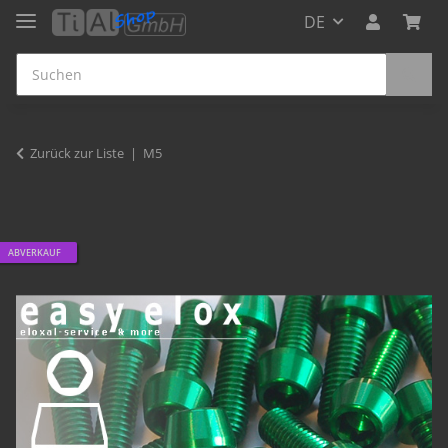
DE
Zurück zur Liste
M5
ABVERKAUF