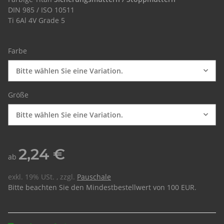
DIN 985 / ISO 10511
Ti 6Al 4V Grade 5
Farbe
Bitte wählen Sie eine Variation.
Größe
Bitte wählen Sie eine Variation.
2,24 €
ab
exkl. 19% USt. , zzgl.
Pauschale
Bitte beachten Sie den Mindestbestellwert von 100 EUR.