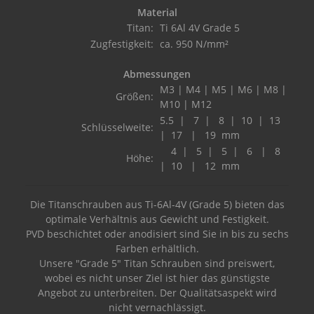
Material
Titan:
Ti 6Al 4V Grade 5
Zugfestigkeit:
ca. 950 N/mm²
Abmessungen
M3 | M4 | M5 | M6 | M8 |
Größen:
M10 | M12
5.5 | 7 | 8 | 10 | 13
Schlüsselweite:
| 17 | 19 mm
4 | 5 | 5 | 6 | 8
Höhe:
| 10 | 12 mm
Die Titanschrauben aus Ti-6Al-4V (Grade 5) bieten das
optimale Verhältnis aus Gewicht und Festigkeit.
PVD beschichtet oder anodisiert sind Sie in bis zu sechs
Farben erhältlich.
Unsere "Grade 5" Titan Schrauben sind preiswert,
wobei es nicht unser Ziel ist hier das günstigste
Angebot zu unterbreiten. Der Qualitätsaspekt wird
nicht vernachlässigt.