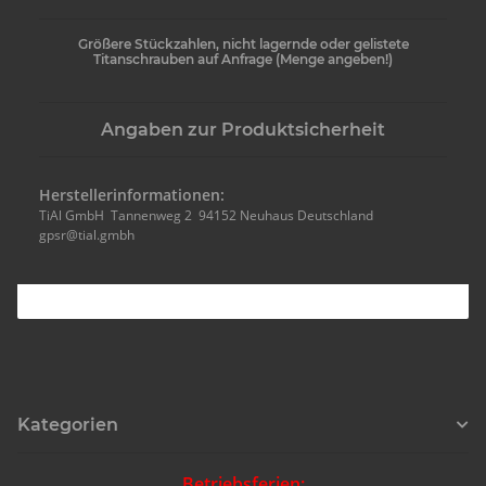
Größere Stückzahlen, nicht lagernde oder gelistete
Titanschrauben auf Anfrage (Menge angeben!)
Angaben zur Produktsicherheit
Herstellerinformationen:
TiAl GmbH Tannenweg 2 94152 Neuhaus Deutschland
gpsr@tial.gmbh
Kategorien
Betriebsferien: