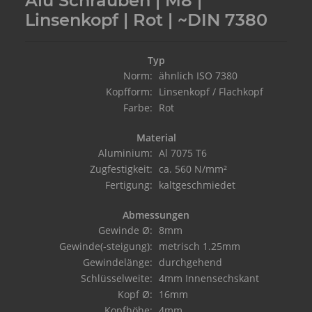
Alu Schrauben | M8 |
Linsenkopf | Rot | ~DIN 7380
Typ
Norm:
ähnlich ISO 7380
Kopfform:
Linsenkopf / Flachkopf
Farbe:
Rot
Material
Aluminium:
Al 7075 T6
Zugfestigkeit:
ca. 560 N/mm²
Fertigung:
kaltgeschmiedet
Abmessungen
Gewinde Ø:
8mm
Gewinde(-steigung):
metrisch 1.25mm
Gewindelänge:
durchgehend
Schlüsselweite:
4mm Innensechskant
Kopf Ø:
16mm
Kopfhöhe:
4mm