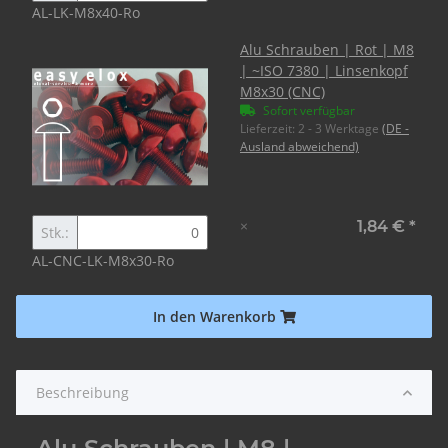
AL-LK-M8x40-Ro
Alu Schrauben | Rot | M8
| ~ISO 7380 | Linsenkopf
M8x30 (CNC)
Sofort verfügbar
Lieferzeit:
2 - 3 Werktage
(DE -
Ausland abweichend)
×
1,84 €
*
Stk.:
AL-CNC-LK-M8x30-Ro
In den Warenkorb
Beschreibung