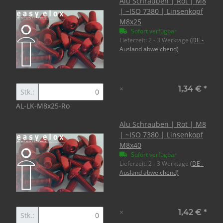
Alu Schrauben | Rot | M8
| ~ISO 7380 | Linsenkopf
M8x25
Sofort verfügbar
Lieferzeit:
2 - 3 Werktage
(DE -
Ausland abweichend)
×
1,34 €
*
Stk.:
AL-LK-M8x25-Ro
Alu Schrauben | Rot | M8
| ~ISO 7380 | Linsenkopf
M8x40
Sofort verfügbar
Lieferzeit:
2 - 3 Werktage
(DE -
Ausland abweichend)
×
1,42 €
*
Stk.: