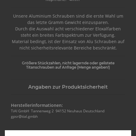
Unsere Aluminium Schrauben sind die erste Wahl um
das letzte Gramm Gewicht einzusparen.
Durch die Auswahl acht verschiedener Eloxalfarben
steht ein breites Farbspektrum zur Verfügung.
Material bedingt, ist der Einsatz von Alu Schrauben auf
nicht sicherheitsrelevante Bereiche beschränkt.
Größere Stückzahlen, nicht lagernde oder gelistete
Titanschrauben auf Anfrage (Menge angeben!)
Angaben zur Produktsicherheit
Herstellerinformationen:
TiAl GmbH Tannenweg 2 94152 Neuhaus Deutschland
gpsr@tial.gmbh