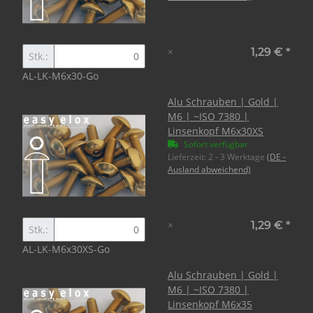
×
1,29 €
*
Stk.:
AL-LK-M6x30-Go
Alu Schrauben | Gold |
M6 | ~ISO 7380 |
Linsenkopf M6x30XS
Sofort verfügbar
Lieferzeit:
2 - 3 Werktage
(DE -
Ausland abweichend)
×
1,29 €
*
Stk.:
AL-LK-M6x30XS-Go
Alu Schrauben | Gold |
M6 | ~ISO 7380 |
Linsenkopf M6x35