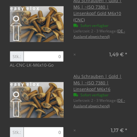
Alu Schrauben | Gold |
M6 | ~ISO 7380 |
Linsenkopf Gold M6x10
(CNC)
Sofort verfügbar
Lieferzeit:
2 - 3 Werktage
(DE -
Ausland abweichend)
×
1,49 €
*
Stk.:
AL-CNC-LK-M6x10-Go
Alu Schrauben | Gold |
M6 | ~ISO 7380 |
Linsenkopf M6x16
Sofort verfügbar
Lieferzeit:
2 - 3 Werktage
(DE -
Ausland abweichend)
×
1,17 €
*
Stk.: