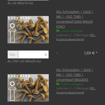
AL-LK-M6x16-Go
Alu Schrauben | Gold |
M6 | ~ISO 7380 |
Linsenkopf Gold M6x20
(CNC)
Sofort verfügbar
Lieferzeit:
2 - 3 Werktage
(DE -
Ausland abweichend)
×
1,59 €
*
Stk.:
AL-CNC-LK-M6x20-Go
Alu Schrauben | Gold |
M6 | ~ISO 7380 |
Linsenkopf M6x20XS
Sofort verfügbar
Lieferzeit:
2 - 3 Werktage
(DE -
Ausland abweichend)