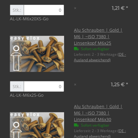
×
1,21 €
*
Stk.:
AL-LK-M6x20XS-Go
Alu Schrauben | Gold |
M6 | ~ISO 7380 |
Linsenkopf M6x25
Sofort verfügbar
Lieferzeit:
2 - 3 Werktage
(DE -
Ausland abweichend)
×
1,25 €
*
Stk.:
AL-LK-M6x25-Go
Alu Schrauben | Gold |
M6 | ~ISO 7380 |
Linsenkopf M6x30
Sofort verfügbar
Lieferzeit:
2 - 3 Werktage
(DE -
Ausland abweichend)