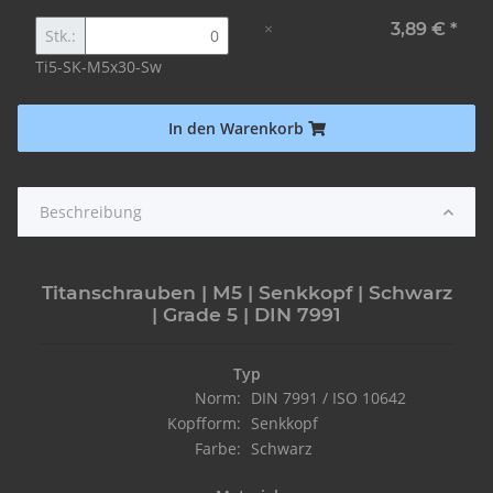
×
3,89 €
*
Stk.:
Ti5-SK-M5x30-Sw
In den Warenkorb
Beschreibung
Titanschrauben | M5 | Senkkopf | Schwarz
| Grade 5 | DIN 7991
Typ
Norm:
DIN 7991 / ISO 10642
Kopfform:
Senkkopf
Farbe:
Schwarz