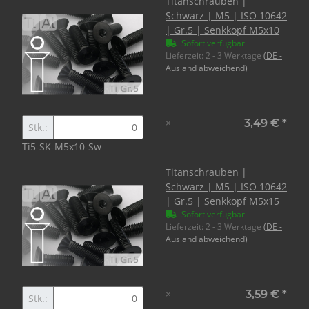
Titanschrauben |
Schwarz | M5 | ISO 10642
| Gr.5 | Senkkopf M5x10
Sofort verfügbar
Lieferzeit:
2 - 3 Werktage
(DE -
Ausland abweichend)
×
3,49 €
*
Stk.:
Ti5-SK-M5x10-Sw
Titanschrauben |
Schwarz | M5 | ISO 10642
| Gr.5 | Senkkopf M5x15
Sofort verfügbar
Lieferzeit:
2 - 3 Werktage
(DE -
Ausland abweichend)
×
3,59 €
*
Stk.: