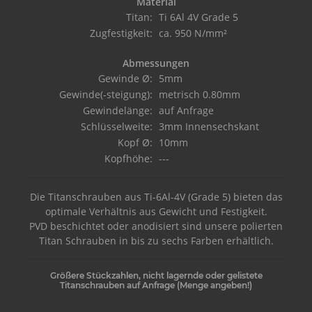
Material
Titan:
Ti 6Al 4V Grade 5
Zugfestigkeit:
ca. 950 N/mm²
Abmessungen
Gewinde Ø:
5mm
Gewinde(-steigung):
metrisch 0.80mm
Gewindelänge:
auf Anfrage
Schlüsselweite:
3mm Innensechskant
Kopf Ø:
10mm
Kopfhöhe:
---
Die Titanschrauben aus Ti-6Al-4V (Grade 5) bieten das
optimale Verhältnis aus Gewicht und Festigkeit.
PVD beschichtet oder anodisiert sind unsere polierten
Titan Schrauben in bis zu sechs Farben erhältlich.
Größere Stückzahlen, nicht lagernde oder gelistete
Titanschrauben auf Anfrage (Menge angeben!)