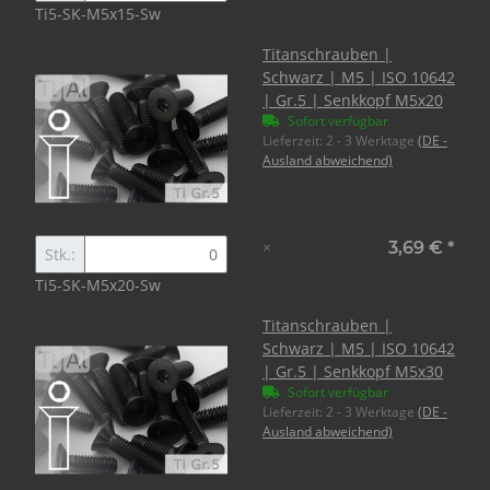
Ti5-SK-M5x15-Sw
Titanschrauben |
Schwarz | M5 | ISO 10642
| Gr.5 | Senkkopf M5x20
Sofort verfügbar
Lieferzeit:
2 - 3 Werktage
(DE -
Ausland abweichend)
×
3,69 €
*
Stk.:
Ti5-SK-M5x20-Sw
Titanschrauben |
Schwarz | M5 | ISO 10642
| Gr.5 | Senkkopf M5x30
Sofort verfügbar
Lieferzeit:
2 - 3 Werktage
(DE -
Ausland abweichend)