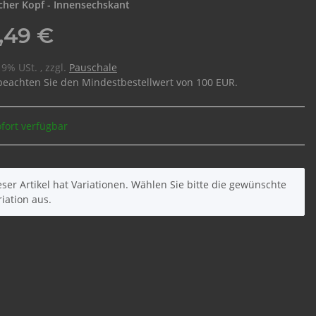
cher Kopf - Innensechskant
,49 €
19% USt. , zzgl.
Pauschale
 beachten Sie den Mindestbestellwert von 100 EUR.
fort verfügbar
eser Artikel hat Variationen. Wählen Sie bitte die gewünschte
riation aus.