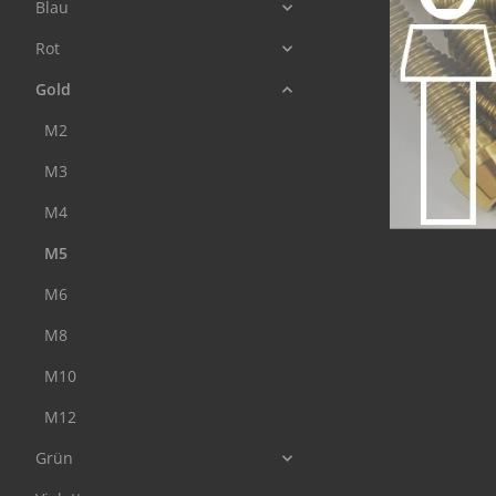
Blau
Rot
Gold
M2
M3
M4
M5
M6
M8
M10
M12
Grün