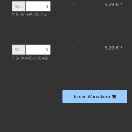
×
4,29 €
*
Stk.:
Ti5-KK-M5x50-Go
×
5,29 €
*
Stk.:
Ti5-KK-M5x100-Go
In den Warenkorb