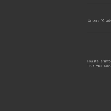
Unsere "Grade
Herstellerinf
TiAl GmbH Tann