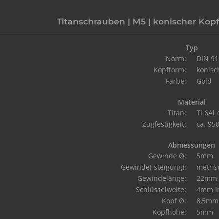
Titanschrauben | M5 | konischer Kopf 
Typ
Norm:
DIN 91
Kopfform:
konisc
Farbe:
Gold
Material
Titan:
Ti 6Al
Zugfestigkeit:
ca. 95
Abmessungen
Gewinde Ø:
5mm
Gewinde(-steigung):
metri
Gewindelänge:
22mm
Schlüsselweite:
4mm I
Kopf Ø:
8,5mm
Kopfhöhe:
5mm