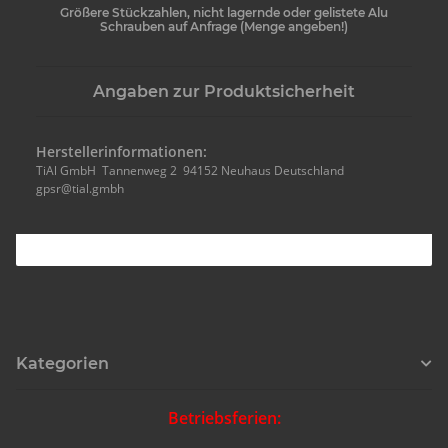
Größere Stückzahlen, nicht lagernde oder gelistete Alu
Schrauben auf Anfrage (Menge angeben!)
Angaben zur Produktsicherheit
Herstellerinformationen:
TiAl GmbH Tannenweg 2 94152 Neuhaus Deutschland
gpsr@tial.gmbh
Kategorien
Betriebsferien: