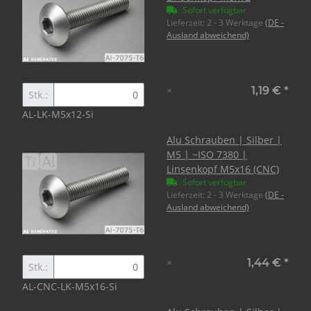
Sofort verfügbar
Lieferzeit:
2 - 3 Werktage
(DE -
Ausland abweichend)
×
1,19 €
*
Stk.:
AL-LK-M5x12-Si
Alu Schrauben | Silber |
M5 | ~ISO 7380 |
Linsenkopf M5x16 (CNC)
Sofort verfügbar
Lieferzeit:
2 - 3 Werktage
(DE -
Ausland abweichend)
×
1,44 €
*
Stk.:
AL-CNC-LK-M5x16-Si