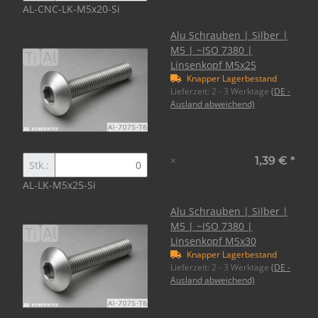
AL-CNC-LK-M5x20-Si
Alu Schrauben | Silber |
M5 | ~ISO 7380 |
Linsenkopf M5x25
Knapper Lagerbestand
Lieferzeit:
2 - 3 Werktage
(DE -
Ausland abweichend)
×
1,39 €
*
Stk.:
AL-LK-M5x25-Si
Alu Schrauben | Silber |
M5 | ~ISO 7380 |
Linsenkopf M5x30
Knapper Lagerbestand
Lieferzeit:
2 - 3 Werktage
(DE -
Ausland abweichend)