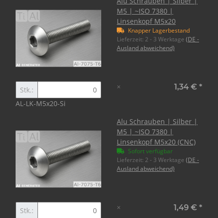
Alu Schrauben | Silber |
M5 | ~ISO 7380 |
Linsenkopf M5x20
Knapper Lagerbestand
Lieferzeit:
2 - 3 Werktage
(DE -
Ausland abweichend)
×
1,34 €
*
Stk.:
AL-LK-M5x20-Si
Alu Schrauben | Silber |
M5 | ~ISO 7380 |
Linsenkopf M5x20 (CNC)
Sofort verfügbar
Lieferzeit:
2 - 3 Werktage
(DE -
Ausland abweichend)
×
1,49 €
*
Stk.: