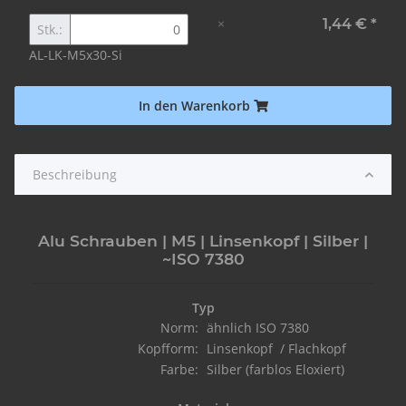
×
1,44 €
*
Stk.:
AL-LK-M5x30-Si
In den Warenkorb
Beschreibung
Alu Schrauben | M5 | Linsenkopf | Silber |
~ISO 7380
Typ
Norm:
ähnlich ISO 7380
Kopfform:
Linsenkopf / Flachkopf
Farbe:
Silber (farblos Eloxiert)