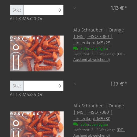
×
1,13 €
*
Stk.:
AL-LK-M5x20-Or
Alu Schrauben | Orange
| M5 | ~ISO 7380 |
Linsenkopf M5x25
Sofort verfügbar
Lieferzeit:
2 - 3 Werktage
(DE -
Ausland abweichend)
×
1,17 €
*
Stk.:
AL-LK-M5x25-Or
Alu Schrauben | Orange
| M5 | ~ISO 7380 |
Linsenkopf M5x30
Sofort verfügbar
Lieferzeit:
2 - 3 Werktage
(DE -
Ausland abweichend)