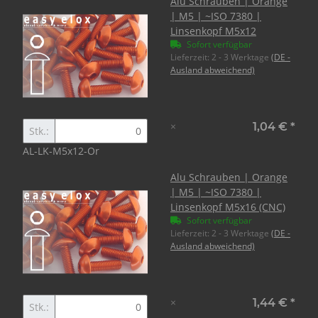
Alu Schrauben | Orange
| M5 | ~ISO 7380 |
Linsenkopf M5x12
Sofort verfügbar
Lieferzeit:
2 - 3 Werktage
(DE -
Ausland abweichend)
×
1,04 €
*
Stk.:
AL-LK-M5x12-Or
Alu Schrauben | Orange
| M5 | ~ISO 7380 |
Linsenkopf M5x16 (CNC)
Sofort verfügbar
Lieferzeit:
2 - 3 Werktage
(DE -
Ausland abweichend)
×
1,44 €
*
Stk.: