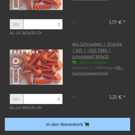
×
1,17 €
*
Stk.:
AL-LK-M5x30-Or
Alu Schrauben | Orange
| M5 | ~ISO 7380 |
Linsenkopf M5x35
Sofort verfügbar
Lieferzeit:
2 - 3 Werktage
(DE -
Ausland abweichend)
×
1,21 €
*
Stk.:
AL-LK-M5x35-Or
In den Warenkorb