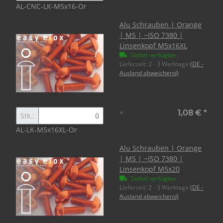
AL-CNC-LK-M5x16-Or
Alu Schrauben | Orange
| M5 | ~ISO 7380 |
Linsenkopf M5x16XL
Sofort verfügbar
Lieferzeit:
2 - 3 Werktage
(DE -
Ausland abweichend)
×
1,08 €
*
Stk.:
AL-LK-M5x16XL-Or
Alu Schrauben | Orange
| M5 | ~ISO 7380 |
Linsenkopf M5x20
Sofort verfügbar
Lieferzeit:
2 - 3 Werktage
(DE -
Ausland abweichend)