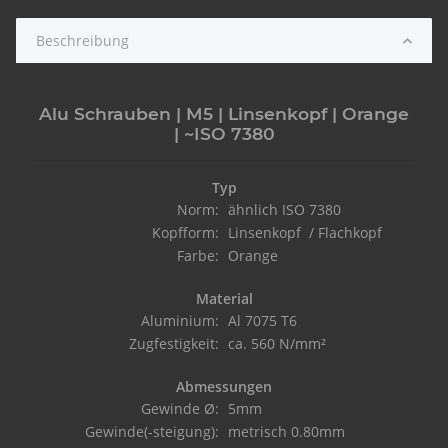
Beschreibung
Alu Schrauben | M5 | Linsenkopf | Orange
| ~ISO 7380
Typ
Norm:
ähnlich ISO 7380
Kopfform:
Linsenkopf / Flachkopf
Farbe:
Orange
Material
Aluminium:
Al 7075 T6
Zugfestigkeit:
ca. 560 N/mm²
Abmessungen
Gewinde Ø:
5mm
Gewinde(-steigung):
metrisch 0.80mm