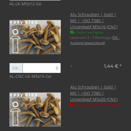
AL-LK-M5x12-Go
Alu Schrauben | Gold |
M5 | ~ISO 7380 |
Linsenkopf M5x16 (CNC)
Sofort verfügbar
Lieferzeit:
2 - 3 Werktage
(DE -
Ausland abweichend)
×
1,44 €
*
Stk.:
AL-CNC-LK-M5x16-Go
Alu Schrauben | Gold |
M5 | ~ISO 7380 |
Linsenkopf M5x20 (CNC)
Momentan nicht verfügbar