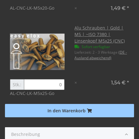
AL-CNC-LK-M5x20-Go
×
1,49 €
*
Alu Schrauben | Gold |
M5 | ~ISO 7380 |
Linsenkopf M5x25 (CNC)
Sofort verfügbar
Lieferzeit:
2 - 3 Werktage
(DE -
Ausland abweichend)
×
1,54 €
*
Stk.:
AL-CNC-LK-M5x25-Go
In den Warenkorb
Beschreibung