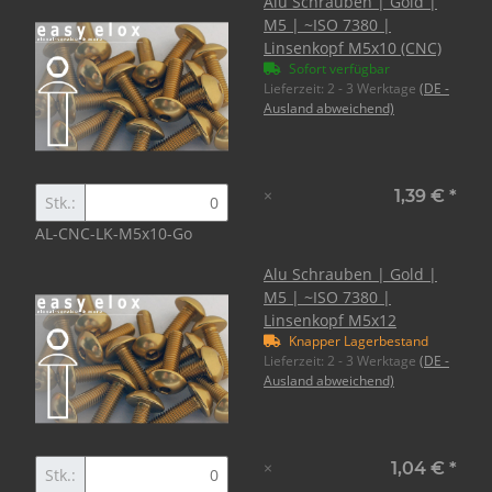
Alu Schrauben | Gold |
M5 | ~ISO 7380 |
Linsenkopf M5x10 (CNC)
Sofort verfügbar
Lieferzeit:
2 - 3 Werktage
(DE -
Ausland abweichend)
×
1,39 €
*
Stk.:
AL-CNC-LK-M5x10-Go
Alu Schrauben | Gold |
M5 | ~ISO 7380 |
Linsenkopf M5x12
Knapper Lagerbestand
Lieferzeit:
2 - 3 Werktage
(DE -
Ausland abweichend)
×
1,04 €
*
Stk.: