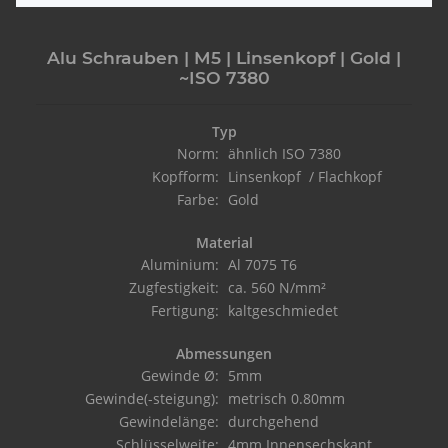
Alu Schrauben | M5 | Linsenkopf | Gold |
~ISO 7380
Typ
Norm:
ähnlich ISO 7380
Kopfform:
Linsenkopf / Flachkopf
Farbe:
Gold
Material
Aluminium:
Al 7075 T6
Zugfestigkeit:
ca. 560 N/mm²
Fertigung:
kaltgeschmiedet
Abmessungen
Gewinde Ø:
5mm
Gewinde(-steigung):
metrisch 0.80mm
Gewindelänge:
durchgehend
Schlüsselweite:
4mm Innensechskant