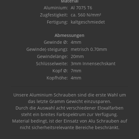
Material
Aluminium:
Al 7075 T6
Zugfestigkeit:
ca. 560 N/mm²
Fertigung:
kaltgeschmiedet
Abmessungen
Gewinde Ø:
4mm
Gewinde(-steigung):
metrisch 0.70mm
Gewindelänge:
20mm
Schlüsselweite:
3mm Innensechskant
Kopf Ø:
7mm
Kopfhöhe:
4mm
Unsere Aluminium Schrauben sind die erste Wahl um
das letzte Gramm Gewicht einzusparen.
Durch die Auswahl acht verschiedener Eloxalfarben
steht ein breites Farbspektrum zur Verfügung.
Material bedingt, ist der Einsatz von Alu Schrauben auf
nicht sicherheitsrelevante Bereiche beschränkt.