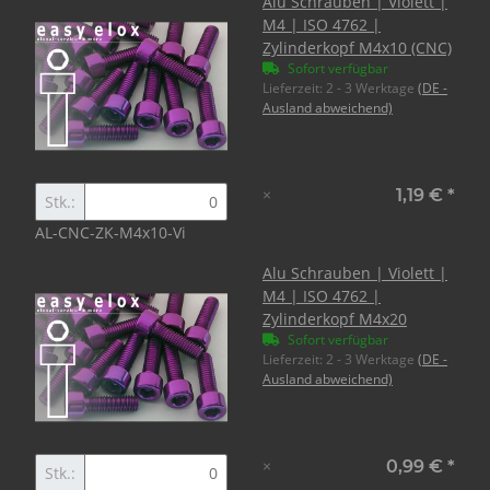
Alu Schrauben | Violett |
M4 | ISO 4762 |
Zylinderkopf M4x10 (CNC)
Sofort verfügbar
Lieferzeit:
2 - 3 Werktage
(DE -
Ausland abweichend)
×
1,19 €
*
Stk.:
AL-CNC-ZK-M4x10-Vi
Alu Schrauben | Violett |
M4 | ISO 4762 |
Zylinderkopf M4x20
Sofort verfügbar
Lieferzeit:
2 - 3 Werktage
(DE -
Ausland abweichend)
×
0,99 €
*
Stk.: