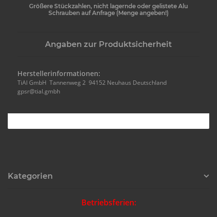
Größere Stückzahlen, nicht lagernde oder gelistete Alu
Schrauben auf Anfrage (Menge angeben!)
Angaben zur Produktsicherheit
Herstellerinformationen:
TiAl GmbH Tannenweg 2 94152 Neuhaus Deutschland
gpsr@tial.gmbh
Kategorien
Betriebsferien: