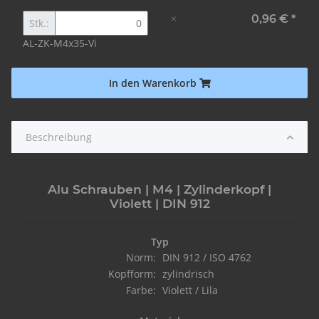
×
0,96 €
*
Stk.:
AL-ZK-M4x35-Vi
In den Warenkorb
Beschreibung
Alu Schrauben | M4 | Zylinderkopf |
Violett | DIN 912
Typ
Norm:
DIN 912 / ISO 4762
Kopfform:
zylindrisch
Farbe:
Violett / Lila