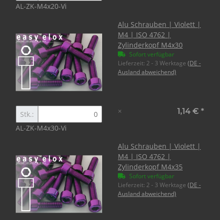
AL-ZK-M4x20-Vi
Alu Schrauben | Violett |
M4 | ISO 4762 |
Zylinderkopf M4x30
Sofort verfügbar
Lieferzeit:
2 - 3 Werktage
(DE -
Ausland abweichend)
×
1,14 €
*
Stk.:
AL-ZK-M4x30-Vi
Alu Schrauben | Violett |
M4 | ISO 4762 |
Zylinderkopf M4x35
Sofort verfügbar
Lieferzeit:
2 - 3 Werktage
(DE -
Ausland abweichend)